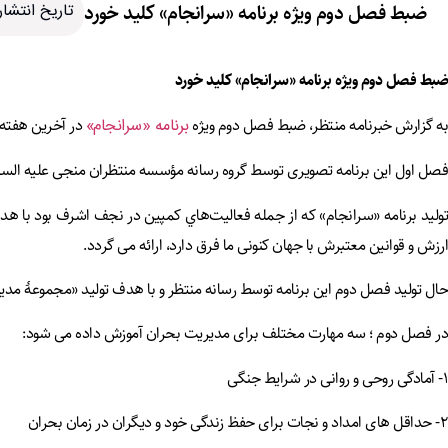
ضبط فصل دوم ويژه برنامه «سرانجام» کلید خورد
تاریخ انتشار:3 مهر404
ضبط
فصل
دوم
ويژه
برنامه
«
سرانجام» کلید خورد
به گزارش خبرنامه منتظر، ضبط فصل دوم ویژه
برنامه «سرانجام»
در آخرین هفته 
فصل اول این برنامه تصويری توسط گروه رسانه مؤسسه منتظران منجی علیه السلام
توليد برنامه «سرانجام» که از جمله فعاليت‌هاي کمپين در نجف اشرف بود با ه
ارزش و قوانين معتبرش با جهان کنونی ما فرق دارد، ارائه می گردد.
حال تولید فصل دوم اين برنامه توسط رسانه منتظر و با هدف توليد «مجموعۀ مديريت بحران»
در فصل دوم ؛ سه مهارت مختلف برای مديريت بحران آموزش داده می شود:
۱- آمادگی روحی و روانی در شرایط جنگی
۲- حداقل های امداد و نجات برای حفظ زندگی خود و ديگران در زمان بحران