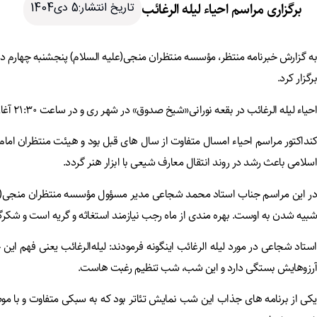
برگزاری مراسم احیاء لیله الرغائب
تاریخ انتشار:5 دی1404
برگزار کرد.
احیاء لیله الرغائب در بقعه نورانی«شیخ صدوق» در شهر ری و در ساعت ۲۱:۳۰ آغاز شد.
کنداکتور مراسم احیاء امسال متفاوت از سال های قبل بود و هیئت منتظران اما
اسلامی باعث رشد در روند انتقال معارف شیعی با ابزار هنر گردد.
در این مراسم جناب استاد محمد شجاعی مدیر مسؤول مؤسسه منتظران منجی(علیه ا
شبیه شدن به اوست. بهره مندی از ماه رجب نیازمند استغاثه و گریه است و شک
استاد شجاعی در مورد لیله الرغائب اینگونه فرمودند: لیله‌الرغائب یعنی فهم
آرزوهایش بستگی دارد و این شب، شب تنظیم رغبت هاست.
یکی از برنامه های جذاب این شب نمایش تئاتر بود که به سبکی متفاوت و با موضو