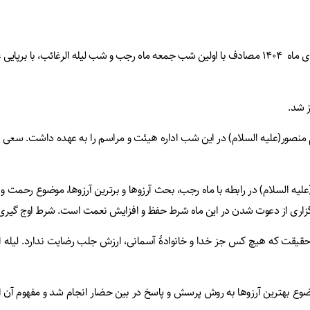
م منصور(علیه السلام) در این شب اداره هیئت و مراسم را به عهده داشت. سعی 
لسلام) در رابطه با ماه رجب، بحث آرزوها و برترین آرزوها، موضوع رحمت و ر
رگزاری از دعوت شدن در این ماه شرط حفظ و افزایش نعمت است. شرط اوج گیری
 این حقیقت که هیچ کس جز خدا و خانوادۀ آسمانی، ارزش جلب رضایت ندارد. لیل
ع بهترین آرزوها به روش پرسش و پاسخ در بین حضار انجام شد و مفهوم آن انتظا