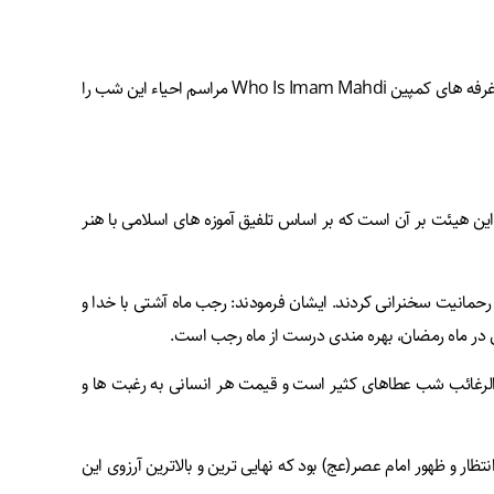
به گزارش خبرنامه منتظر، مؤسسه منتظران منجی(علیه السلام) پنجشنبه چهارم دی ماه ۱۴۰۴ مصادف با اولین شب جمعه ماه رجب و شب لیله الرغائب، با برپایی غرفه های کمپین Who Is Imam Mahdi مراسم احیاء این شب را
این هیئت بر آن است که بر اساس تلفیق آموزه های اسلامی با هنر
حمانیت سخنرانی کردند. ایشان فرمودند: رجب ماه آشتی با خدا و
 در ماه رمضان، بهره مندی درست از ماه رجب است.
ه الرغائب شب عطاهای کثیر است و قیمت هر انسانی به رغبت ها و
ر و ظهور امام عصر(عج) بود که نهایی ترین و بالاترین آرزوی این