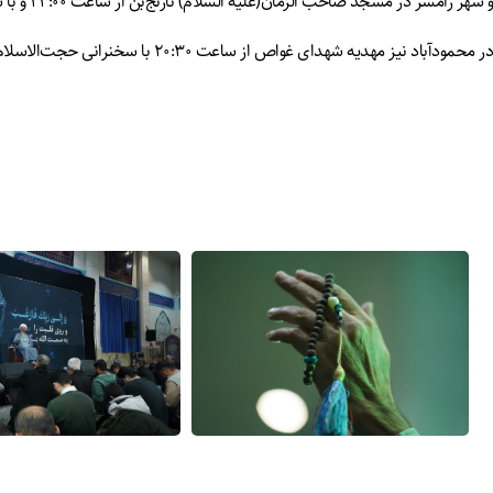
و شهر رامسر در مسجد صاحب الزمان(علیه السلام) نارنج‌بن از ساعت ۲۲:۰۰ و با سخنرانی حجت الاسلام علیخانی و مدیحه سرایی شیخ احسان کاظمی برگزار شد.
در محمودآباد نیز مهدیه شهدای غواص از ساعت ۲۰:۳۰ با سخنرانی حجت‌الاسلام رحمان قهرمانی و مدیحه سرایی کربلایی صاحب قربانی مکان برگزاری این مراسم معنوی بود.